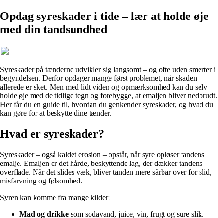
Opdag syreskader i tide – lær at holde øje
med din tandsundhed
Syreskader på tænderne udvikler sig langsomt – og ofte uden smerter i
begyndelsen. Derfor opdager mange først problemet, når skaden
allerede er sket. Men med lidt viden og opmærksomhed kan du selv
holde øje med de tidlige tegn og forebygge, at emaljen bliver nedbrudt.
Her får du en guide til, hvordan du genkender syreskader, og hvad du
kan gøre for at beskytte dine tænder.
Hvad er syreskader?
Syreskader – også kaldet erosion – opstår, når syre opløser tandens
emalje. Emaljen er det hårde, beskyttende lag, der dækker tandens
overflade. Når det slides væk, bliver tanden mere sårbar over for slid,
misfarvning og følsomhed.
Syren kan komme fra mange kilder:
Mad og drikke
som sodavand, juice, vin, frugt og sure slik.