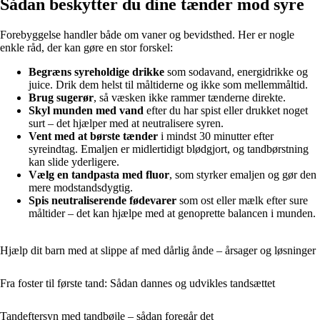
Sådan beskytter du dine tænder mod syre
Forebyggelse handler både om vaner og bevidsthed. Her er nogle
enkle råd, der kan gøre en stor forskel:
Begræns syreholdige drikke
som sodavand, energidrikke og
juice. Drik dem helst til måltiderne og ikke som mellemmåltid.
Brug sugerør
, så væsken ikke rammer tænderne direkte.
Skyl munden med vand
efter du har spist eller drukket noget
surt – det hjælper med at neutralisere syren.
Vent med at børste tænder
i mindst 30 minutter efter
syreindtag. Emaljen er midlertidigt blødgjort, og tandbørstning
kan slide yderligere.
Vælg en tandpasta med fluor
, som styrker emaljen og gør den
mere modstandsdygtig.
Spis neutraliserende fødevarer
som ost eller mælk efter sure
måltider – det kan hjælpe med at genoprette balancen i munden.
Hjælp dit barn med at slippe af med dårlig ånde – årsager og løsninger
Fra foster til første tand: Sådan dannes og udvikles tandsættet
Tandeftersyn med tandbøjle – sådan foregår det