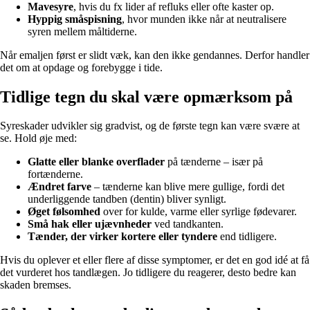
Mavesyre
, hvis du fx lider af refluks eller ofte kaster op.
Hyppig småspisning
, hvor munden ikke når at neutralisere
syren mellem måltiderne.
Når emaljen først er slidt væk, kan den ikke gendannes. Derfor handler
det om at opdage og forebygge i tide.
Tidlige tegn du skal være opmærksom på
Syreskader udvikler sig gradvist, og de første tegn kan være svære at
se. Hold øje med:
Glatte eller blanke overflader
på tænderne – især på
fortænderne.
Ændret farve
– tænderne kan blive mere gullige, fordi det
underliggende tandben (dentin) bliver synligt.
Øget følsomhed
over for kulde, varme eller syrlige fødevarer.
Små hak eller ujævnheder
ved tandkanten.
Tænder, der virker kortere eller tyndere
end tidligere.
Hvis du oplever et eller flere af disse symptomer, er det en god idé at få
det vurderet hos tandlægen. Jo tidligere du reagerer, desto bedre kan
skaden bremses.