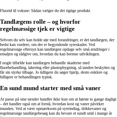
Fluorid til voksne: Sådan vælger du det rigtige produkt
Tandlægens rolle – og hvorfor
regelmæssige tjek er vigtige
Selvom du selv kan holde øje med forandringer, er det tandlægen, der
bedst kan vurdere, om der er begyndende syreskader. Ved
regelmæssige eftersyn kan tandlægen opdage selv små ændringer i
emaljen og rådgive om, hvordan du kan bremse udviklingen.
I nogle tilfælde kan tandlægen behandle skaderne med
fluorbehandling, lakering eller plastopbygning, så tanden beskyttes og
får sin styrke tilbage. Jo tidligere du søger hjælp, desto enklere og
billigere er behandlingen typisk.
En sund mund starter med små vaner
At passe på sine tænder handler ikke kun om at børste to gange dagligt
– det handler også om at forstå, hvordan kost og vaner påvirker
munden. Ved at være opmærksom på syreindtag, drikkevaner og
regelmæssige tandlægebesøg kan du bevare et sundt smil i mange år