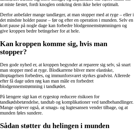
at miste fæstet, fordi knoglen omkring dem ikke heler optimalt.
Derfor anbefaler mange tandlæger, at man stopper med at ryge – eller i
det mindste holder pause – før og efter en operation i munden. Selv en
kort pause på nogle dage kan forbedre blodgennemstrømningen og
give kroppen bedre betingelser for at hele.
Kan kroppen komme sig, hvis man
stopper?
Den gode nyhed er, at kroppen begynder at reparere sig selv, så snart
man stopper med at ryge. Blodkarrene bliver mere elastiske,
iltoptagelsen forbedres, og immunforsvaret styrkes gradvist. Allerede
efter få dage uden røg kan man måle en forbedret
blodgennemstrømning i tandkødet.
På længere sigt kan et rygestop reducere risikoen for
tandkødsbetændelse, tandtab og komplikationer ved tandbehandlinger.
Mange oplever også, at smags- og lugtesansen vender tilbage, og at
munden føles sundere.
Sådan støtter du helingen i munden