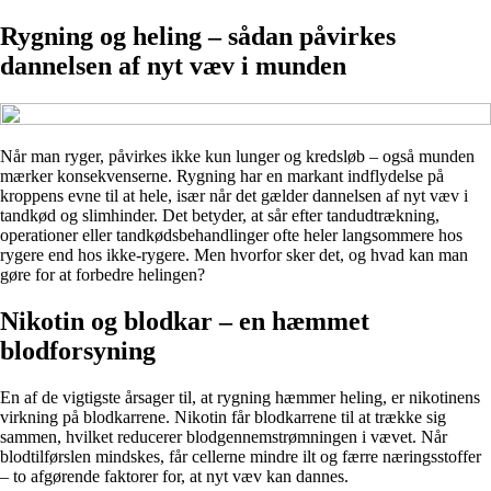
Rygning og heling – sådan påvirkes
dannelsen af nyt væv i munden
Når man ryger, påvirkes ikke kun lunger og kredsløb – også munden
mærker konsekvenserne. Rygning har en markant indflydelse på
kroppens evne til at hele, især når det gælder dannelsen af nyt væv i
tandkød og slimhinder. Det betyder, at sår efter tandudtrækning,
operationer eller tandkødsbehandlinger ofte heler langsommere hos
rygere end hos ikke-rygere. Men hvorfor sker det, og hvad kan man
gøre for at forbedre helingen?
Nikotin og blodkar – en hæmmet
blodforsyning
En af de vigtigste årsager til, at rygning hæmmer heling, er nikotinens
virkning på blodkarrene. Nikotin får blodkarrene til at trække sig
sammen, hvilket reducerer blodgennemstrømningen i vævet. Når
blodtilførslen mindskes, får cellerne mindre ilt og færre næringsstoffer
– to afgørende faktorer for, at nyt væv kan dannes.