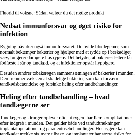
Fluorid til voksne: Sådan vælger du det rigtige produkt
Nedsat immunforsvar og øget risiko for
infektion
Rygning påvirker også immunforsvaret. De hvide blodlegemer, som
normalt bekæmper bakterier og hjælper med at rydde op i beskadiget
væv, fungerer dårligere hos rygere. Det betyder, at bakterier lettere får
fodfæste i sår og tandkød, og at infektioner opstår hyppigere.
Desuden ændrer tobaksrøgen sammensætningen af bakterier i munden.
Den fremmer væksten af skadelige bakterier, som kan forværre
tandkødsbetændelse og forsinke heling efter tandbehandlinger.
Heling efter tandbehandling – hvad
tandlægerne ser
Tandlæger og kirurger oplever ofte, at rygere har flere komplikationer
efter indgreb i munden. Det gælder både ved tandudtrækninger,
implantatoperationer og paradentosebehandlinger. Hos rygere kan
tandkødet trække sig mere tilbage, og implantater har større risiko for