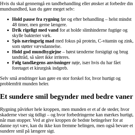
Hvis du skal gennemgå en tandbehandling eller ønsker at forbedre din
mundsundhed, kan du gøre meget selv:
Hold pause fra rygning
før og efter behandling – helst mindst
48 timer, men gerne længere.
Drik rigeligt med vand
for at holde slimhinderne fugtige og
skylle bakterier væk.
Spis næringsrig mad
med fokus på protein, C-vitamin og zink,
som støtter vævsdannelse.
Hold god mundhygiejne
– børst tænderne forsigtigt og brug
tandtråd, så såret ikke irriteres.
Følg tandlægens anvisninger
nøje, især hvis du har fået
foretaget et kirurgisk indgreb.
Selv små ændringer kan gøre en stor forskel for, hvor hurtigt og
problemfrit munden heler.
Et sundere smil begynder med bedre vaner
Rygning påvirker hele kroppen, men munden er et af de steder, hvor
skaderne viser sig tidligt – og hvor forbedringerne kan mærkes hurtigt,
når man stopper. Ved at give kroppen de bedste betingelser for at
danne nyt væv, kan du ikke kun fremme helingen, men også bevare et
sundere smil på længere sigt.