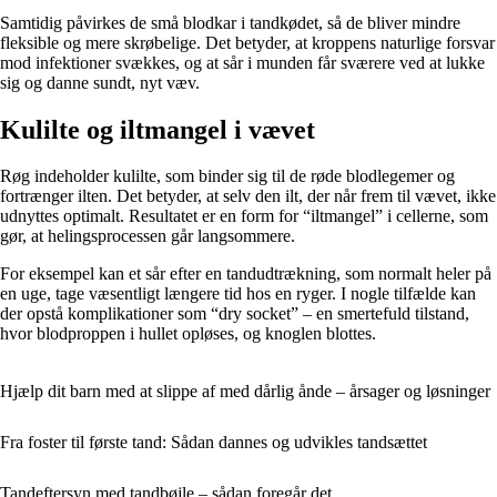
Samtidig påvirkes de små blodkar i tandkødet, så de bliver mindre
fleksible og mere skrøbelige. Det betyder, at kroppens naturlige forsvar
mod infektioner svækkes, og at sår i munden får sværere ved at lukke
sig og danne sundt, nyt væv.
Kulilte og iltmangel i vævet
Røg indeholder kulilte, som binder sig til de røde blodlegemer og
fortrænger ilten. Det betyder, at selv den ilt, der når frem til vævet, ikke
udnyttes optimalt. Resultatet er en form for “iltmangel” i cellerne, som
gør, at helingsprocessen går langsommere.
For eksempel kan et sår efter en tandudtrækning, som normalt heler på
en uge, tage væsentligt længere tid hos en ryger. I nogle tilfælde kan
der opstå komplikationer som “dry socket” – en smertefuld tilstand,
hvor blodproppen i hullet opløses, og knoglen blottes.
Hjælp dit barn med at slippe af med dårlig ånde – årsager og løsninger
Fra foster til første tand: Sådan dannes og udvikles tandsættet
Tandeftersyn med tandbøjle – sådan foregår det