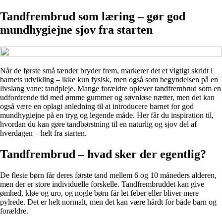
Tandfrembrud som læring – gør god
mundhygiejne sjov fra starten
Når de første små tænder bryder frem, markerer det et vigtigt skridt i
barnets udvikling – ikke kun fysisk, men også som begyndelsen på en
livslang vane: tandpleje. Mange forældre oplever tandfrembrud som en
udfordrende tid med ømme gummer og søvnløse nætter, men det kan
også være en oplagt anledning til at introducere barnet for god
mundhygiejne på en tryg og legende måde. Her får du inspiration til,
hvordan du kan gøre tandbørstning til en naturlig og sjov del af
hverdagen – helt fra starten.
Tandfrembrud – hvad sker der egentlig?
De fleste børn får deres første tand mellem 6 og 10 måneders alderen,
men der er store individuelle forskelle. Tandfrembruddet kan give
ømhed, kløe og uro, og nogle børn får let feber eller bliver mere
pylrede. Det er helt normalt, men det kan være hårdt for både barn og
forældre.