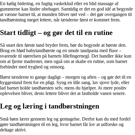
En kølig bidering, en fugtig vaskeklud eller en blid massage af
gummerne kan lindre ubehaget. Samtidig er det en god idé at begynde
at vænne barnet til, at munden bliver rørt ved – det gør overgangen til
tandbørstning meget lettere, når tænderne først er kommet frem.
Start tidligt – og gør det til en rutine
Så snart den første tand bryder frem, bør du begynde at børste den.
Brug en blød babytandbørste og en smule tandpasta med fluor –
svarende til størrelsen på barnets lillefingernegl. Det handler ikke kun
om at fjerne madrester, men også om at skabe en rutine, som barnet
forbinder med tryghed og omsorg.
Børst tænderne to gange dagligt – morgen og aften – og gør det til en
hyggestund frem for en pligt. Syng en lille sang, lav sjove lyde, eller
lad barnet holde tandbørsten selv, mens du hjælper. Jo mere positiv
oplevelsen bliver, desto lettere bliver det at fastholde vanen senere.
Leg og læring i tandbørstningen
Små børn lærer gennem leg og gentagelse. Derfor kan du med fordel
gøre tandbørstningen til en leg, hvor barnet får lov at udforske og
deltage aktivt.