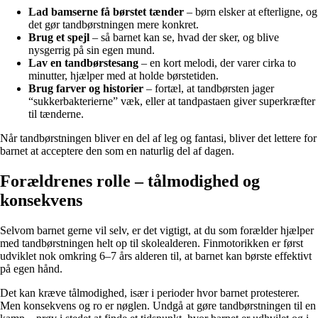
Lad bamserne få børstet tænder
– børn elsker at efterligne, og
det gør tandbørstningen mere konkret.
Brug et spejl
– så barnet kan se, hvad der sker, og blive
nysgerrig på sin egen mund.
Lav en tandbørstesang
– en kort melodi, der varer cirka to
minutter, hjælper med at holde børstetiden.
Brug farver og historier
– fortæl, at tandbørsten jager
“sukkerbakterierne” væk, eller at tandpastaen giver superkræfter
til tænderne.
Når tandbørstningen bliver en del af leg og fantasi, bliver det lettere for
barnet at acceptere den som en naturlig del af dagen.
Forældrenes rolle – tålmodighed og
konsekvens
Selvom barnet gerne vil selv, er det vigtigt, at du som forælder hjælper
med tandbørstningen helt op til skolealderen. Finmotorikken er først
udviklet nok omkring 6–7 års alderen til, at barnet kan børste effektivt
på egen hånd.
Det kan kræve tålmodighed, især i perioder hvor barnet protesterer.
Men konsekvens og ro er nøglen. Undgå at gøre tandbørstningen til en