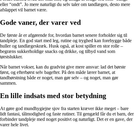
eller “ondt”. Jo mere naturligt du selv taler om tandlægen, desto mere
afslappet vil barnet være.
Gode vaner, der varer ved
De første år er afgørende for, hvordan barnet senere forholder sig til
tandpleje. En god start med leg, rutine og tryghed kan forebygge både
huller og tandlægeskræk. Husk også, at kost spiller en stor rolle –
begræns sukkerholdige snacks og drikke, og tilbyd vand som
tørstslukker.
Når barnet vokser, kan du gradvist give mere ansvar: lad det børste
først, og efterbørst selv bagefter. På den måde lærer barnet, at
tandbørstning både er noget, man gør selv – og noget, man gør
sammen.
En lille indsats med stor betydning
At gøre god mundhygiejne sjov fra starten kræver ikke meget – bare
lidt fantasi, tålmodighed og faste rutiner. Til gengæld får du et barn, der
forbinder tandpleje med noget positivt og naturligt. Det er en gave, der
varer hele livet.